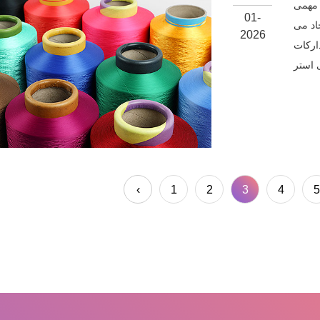
د مهمی
01-
اد می
2026
مناسب در نخ
‹
1
2
3
4
5