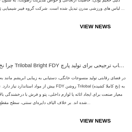
دلیل حجیم بودن، خاصیت ارتجاعی و خواص مدیریت رطوبت، به ستون 
لباس های ورزشی مدرن تبدیل شده است. شرکت گروه فیبر شیمیایی ژجیانگ ...
VIEW NEWS
چرا نخ های Trilobal Bright FDY انتخاب ترجیحی برای تولید پارچ...
در فضای رقابتی تولید منسوجات خانگی، دستیابی به زیبایی ابریشم مانند به
بیش از مواد استاندارد نیاز دارد. نخ های FDY روشن Trilobal (نخ کام
معیار صنعت برای ایجاد اثاثه یا لوازم داخلی، پتو و فرش با درخشندگی بالا
شده اند. بر خلاف الیاف دایره‌ای سنتی، سطح مقطع سه‌ل...
VIEW NEWS