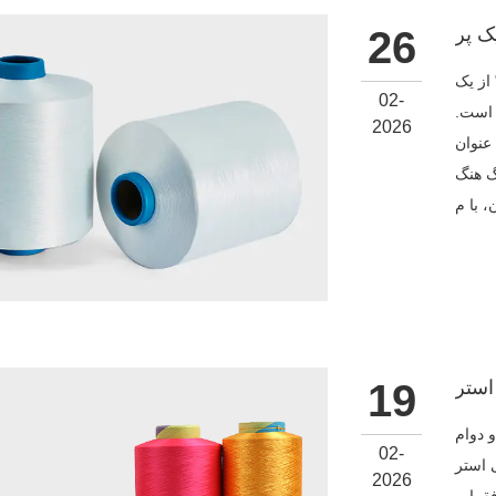
26
از یک
02-
 است.
2026
عنوان
گ هنگ
19
و دوام
02-
ه شده) به
2026