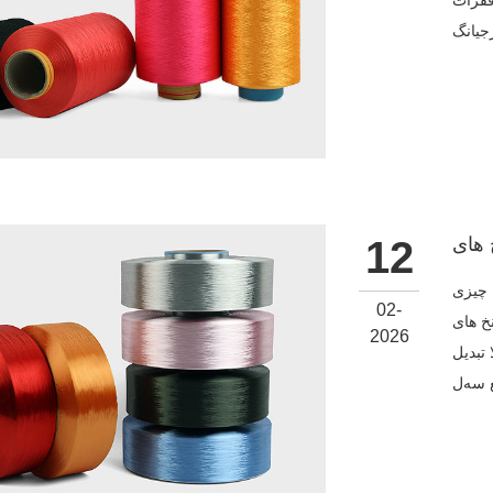
فقرات
12
 چیزی
02-
لا کشیده) به
2026
 تبدیل