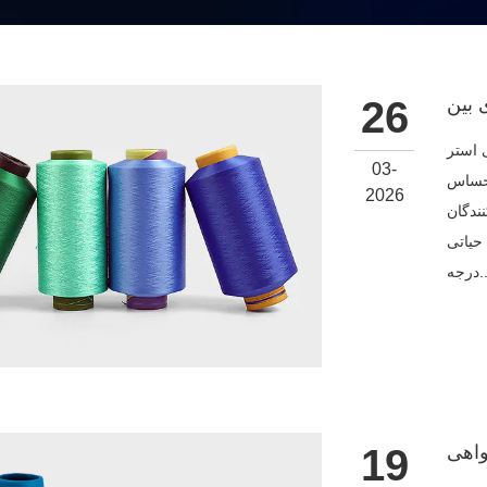
26
ده شده) به
03-
احساس
2026
ندگان
حیاتی
...
19