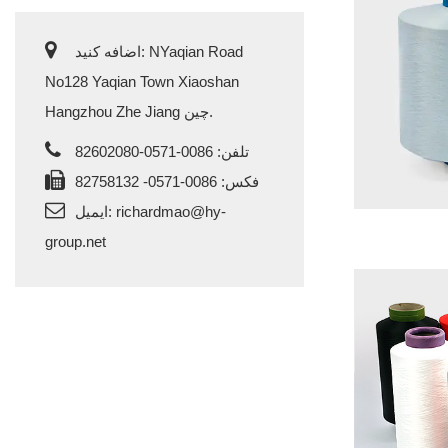
اضافه کنید: NYaqian Road
No128 Yaqian Town Xiaoshan
Hangzhou Zhe Jiang چین.
تلفن: 0086-0571-82602080
فکس: 0086-0571- 82758132
richardmao@hy-
ایمیل:
group.net