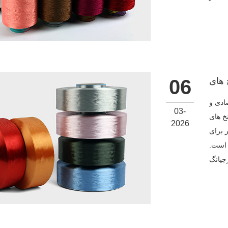
06
ادی و
03-
ی FDY
2026
 برای
 است.