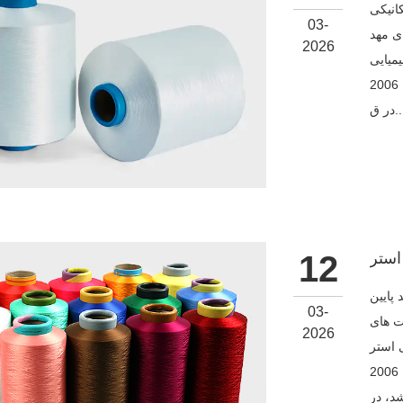
انیکی
03-
ی مهد
2026
میایی
و صافی ساختاری است. گروه الیاف شیمیایی ژجیانگ هنگ یوان، که در سال 2006
 ق...
12
پایین
03-
ت های
2026
ز سازگاری محصول نهایی
ضروری است. شرکت گروه فیبر شیمیایی ژجیانگ هنگ‌یوان که در سال 2006