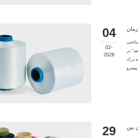
04
وی سفید
02-
د" در
2026
ه درک
29