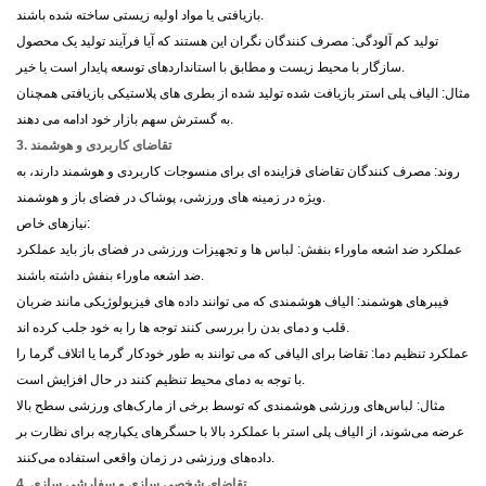
بازیافتی یا مواد اولیه زیستی ساخته شده باشند.
تولید کم آلودگی: مصرف کنندگان نگران این هستند که آیا فرآیند تولید یک محصول
سازگار با محیط زیست و مطابق با استانداردهای توسعه پایدار است یا خیر.
مثال: الیاف پلی استر بازیافت شده تولید شده از بطری های پلاستیکی بازیافتی همچنان
به گسترش سهم بازار خود ادامه می دهند.
3. تقاضای کاربردی و هوشمند
روند: مصرف کنندگان تقاضای فزاینده ای برای منسوجات کاربردی و هوشمند دارند، به
ویژه در زمینه های ورزشی، پوشاک در فضای باز و هوشمند.
نیازهای خاص:
عملکرد ضد اشعه ماوراء بنفش: لباس ها و تجهیزات ورزشی در فضای باز باید عملکرد
ضد اشعه ماوراء بنفش داشته باشند.
فیبرهای هوشمند: الیاف هوشمندی که می توانند داده های فیزیولوژیکی مانند ضربان
قلب و دمای بدن را بررسی کنند توجه ها را به خود جلب کرده اند.
عملکرد تنظیم دما: تقاضا برای الیافی که می توانند به طور خودکار گرما یا اتلاف گرما را
با توجه به دمای محیط تنظیم کنند در حال افزایش است.
مثال: لباس‌های ورزشی هوشمندی که توسط برخی از مارک‌های ورزشی سطح بالا
عرضه می‌شوند، از الیاف پلی استر با عملکرد بالا با حسگرهای یکپارچه برای نظارت بر
داده‌های ورزشی در زمان واقعی استفاده می‌کنند.
4. تقاضای شخصی سازی و سفارشی سازی