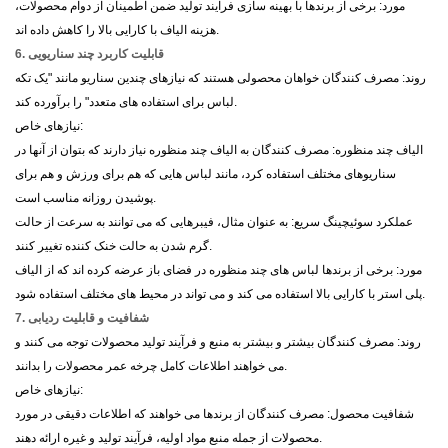
مورد: برخی از برندها با بهینه سازی فرآیند تولید ضمن اطمینان از دوام محصولات،
هزینه الیاف با کارایی بالا را کاهش داده اند.
6. قابلیت کاربرد چند سناریویی
روند: مصرف کنندگان خواهان محصولی هستند که نیازهای چندین سناریو مانند "یک تکه
لباس برای استفاده های متعدد" را برآورده کند.
نیازهای خاص:
الیاف چند منظوره: مصرف کنندگان به الیاف چند منظوره نیاز دارند که بتوان از آنها در
سناریوهای مختلف استفاده کرد، مانند لباس هایی که هم برای ورزش و هم برای
پوشیدن روزانه مناسب است.
عملکرد سوئیچینگ سریع: به عنوان مثال، فیبرهایی که می توانند به سرعت از حالت
گرم شدن به حالت خنک کننده تغییر کنند.
مورد: برخی از برندها لباس های چند منظوره در فضای باز عرضه کرده اند که از الیاف
پلی استر با کارایی بالا استفاده می کند و می تواند در محیط های مختلف استفاده شود.
7. شفافیت و قابلیت ردیابی
روند: مصرف کنندگان بیشتر و بیشتر به منبع و فرآیند تولید محصولات توجه می کنند و
می خواهند اطلاعات کامل چرخه عمر محصولات را بدانند.
نیازهای خاص:
شفافیت محصول: مصرف کنندگان از برندها می خواهند که اطلاعات دقیقی در مورد
محصولات از جمله منبع مواد اولیه، فرآیند تولید و غیره ارائه دهند.