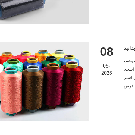
انید
08
 پشم،
05-
 است.
2026
 استر