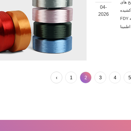
خ کاملا
04-
شیده) نیاز به ارزیابی دقیق چگالی خطی و مقاومت مکانیکی دارد. برخلاف POY،
2026
FDY از طریق یک فرآیند کشش مداوم و تنظیم حرارت تولید می‌شود که
‹
1
2
3
4
5