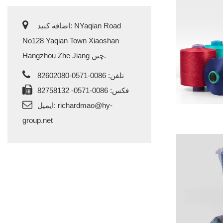
اضافه کنید: NYaqian Road
No128 Yaqian Town Xiaoshan
Hangzhou Zhe Jiang چین.
تلفن: 0086-0571-82602080
فکس: 0086-0571- 82758132
richardmao@hy-
ایمیل:
group.net