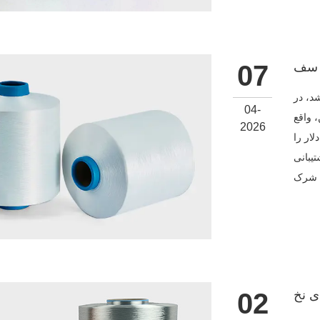
07
که در سال 2006 تأسیس شد، در
04-
 واقع
2026
رزش کل دارایی 150 میلیون دلار را
ل از 1000 کارمند پشتیبانی
02