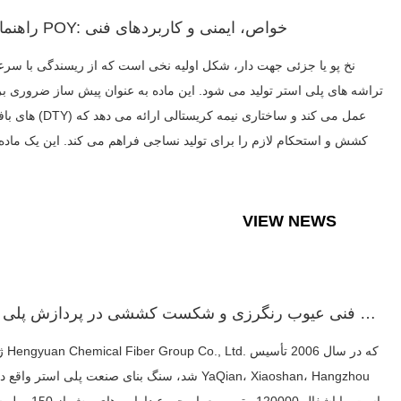
راهنمای نخ POY: خواص، ایمنی و کاربردهای فنی
نخ پو یا جزئی جهت دار، شکل اولیه نخی است که از ریسندگی با سرعت
تراشه های پلی استر تولید می شود. این ماده به عنوان پیش ساز ضروری بر
های بافت دار (DTY) عمل می کند و ساخت
کشش و استحکام لازم را برای تولید نساجی فراهم می کند. این یک ماده 
VIEW NEWS
کاهش فنی عیوب رنگرزی و شکست کششی در پردازش پلی استر DTY 75D/...
ژجیانگ d
شد، سنگ بنای صنعت پلی استر واقع در شهر iaoshan، Hangzhou