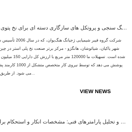
آنالیز رنگ سنجی و پروتکل های سازگاری دسته ای برای نخ پتوی سف...
شرکت گروه فیبر شیمیایی ژجیانگ هنگ‌یوان، 
شهر یاکیان، شیائوشان، هانگژو - مرکز برتر صنعت نخ پلی استر در چین،
شده است. تسهیلات ما 120000 متر مربع با ا
پوشش می دهد که توسط نیروی کار متخصص متشک
می شود. از طریق شرک...
VIEW NEWS
تجزیه و تحلیل پارامترهای فنی: مشخصات انکار و استحکام برای نخ...