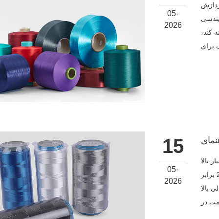
ردازش
05-
هندسی
2026
 کند،
15
ن خطی با وزن
05-
مولکولی است که معمولاً از 3.5 تا 7.5 میلیون گرم در مول - تقریباً 10 تا 20 برابر
2026
خارق‌العاده