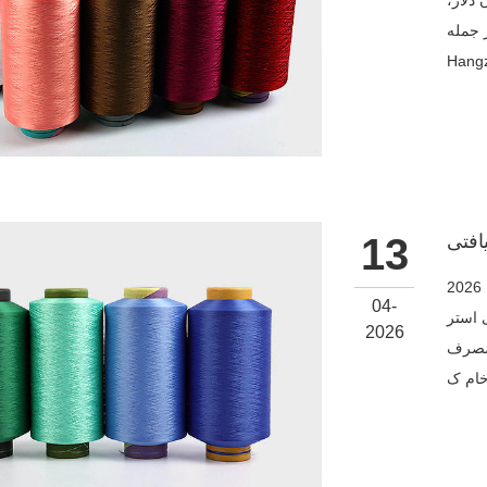
وع دارایی های بیش از 150 میلیون دلار،
Winner و
Hangz
13
اقتصاد دایره ای و کاهش ردپای کربن کربن زدایی زنجیره تامین : در سال 2026
04-
 PET پس از مصرف و
2026
 مصرف