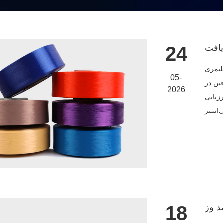
یافت
24
لیمری
05-
تن در
2026
زیابی
د وز
18