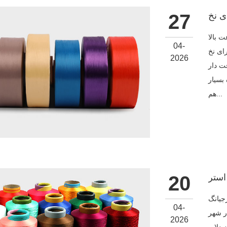
27
 بالا
04-
ای نخ
2026
اری نیمه کریستالی ارائه می دهد که
بسیار
هم...
20
Hengyuan Chemical Fiber Group Co., Lt. که در سال 2006 تأسیس
04-
YaQian، X
2026